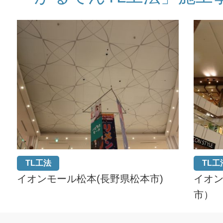
TL工法
TL工
イオンモール松本(長野県松本市)
イオ
市）