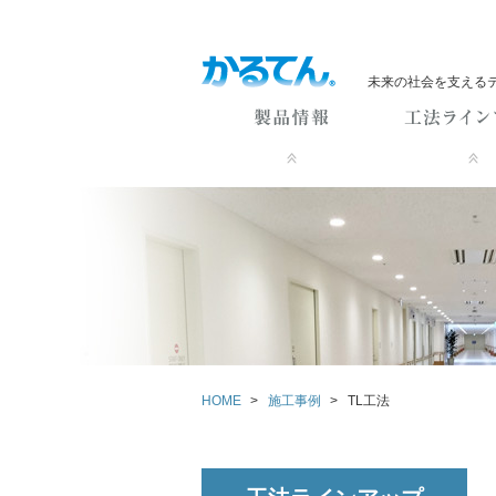
未来の社会を支える
HOME
>
施工事例
>
TL工法