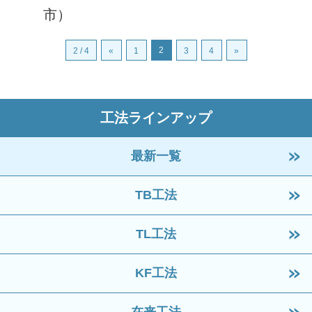
市）
2
2 / 4
«
1
3
4
»
工法ラインアップ
最新一覧
TB工法
TL工法
KF工法