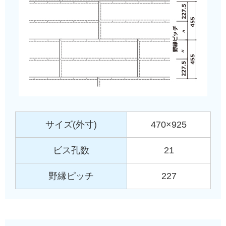
サイズ(外寸)
470×925
ビス孔数
21
野縁ピッチ
227