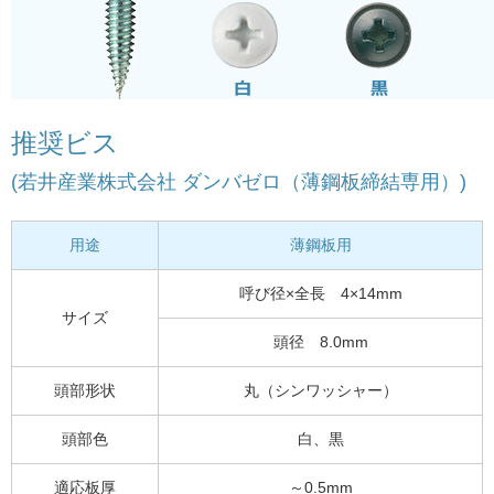
推奨ビス
(若井産業株式会社 ダンバゼロ（薄鋼板締結専用）)
用途
薄鋼板用
呼び径×全長 4×14mm
サイズ
頭径 8.0mm
頭部形状
丸（シンワッシャー）
頭部色
白、黒
適応板厚
～0.5mm